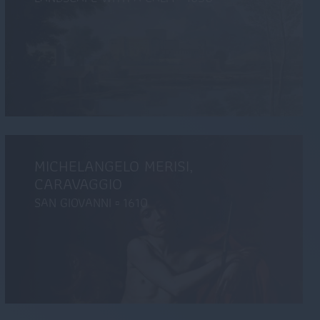
MICHELANGELO MERISI,
aturelle
Une partie du décor du château de la Muette, près 
CARAVAGGIO
- 27 janvier 2019
A. Dupin
SAN GIOVANNI ▫ 1610