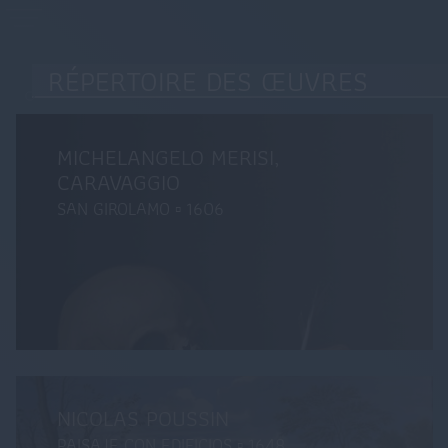
chercheurd.art
RÉPERTOIRE DES ŒUVRES
ACCUEIL
ARTICLES
ARTISTES
ACCUEIL
ARTICLES
ARTISTES
Découverte...
Articles et annonces publiés
Répertoire des artistes
ANTONIO CANAL
MICHELANGELO MERISI,
ŒUVRES
COLLECTIONS
BIBLIOGRAPHIE
ŒUVRES
COLLECTIONS
BIBLIOGRAPHIE
CARAVAGGIO
Répertoire des œuvres
Répertoire des collections privées et publiques, anciennes
Références bibliographiques
ou actuelles
SAN GIROLAMO ▫ 1606
TECHNOLOGIE
À PROPOS
VOTRE COLLECTION
TECHNOLOGIE
À PROPOS
VOTRE COLLECTION
Perspectives technologiques
L'envers de l'écran.
Les fonctions d'analyse de Chercheur d'Art au service de
Prendre contact, proposer, collaborer
votre collection
NICOLAS POUSSIN
NICOLAS POUSSIN
PAISAJE CON EDIFICIOS ▫ 1648