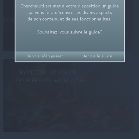
Chercheurd.art met à votre disposition un guide
qui vous fera découvrir les divers aspects
de son contenu et de ses fonctionnalités.
Souhaitez-vous suivre le guide?
Je vais m'en passer
Je vais le suivre
MICHELANGELO MERISI, CARAVAGGIO
FRANÇOIS BOUCHER
Paysage en "grandeur" n
- 27 janvier 2019
A. Dupin
LES ÉLÉMENTS: ARION ▫ 1748