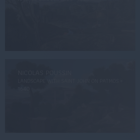
- 4 mars 2019
A. Dupin
FRANÇOIS BOUCHER
NICOLAS POUSSIN
- 27 janvier 2019
A. Dupin
LANDSCAPE WITH SAINT JOHN ON PATMOS ▫
1640